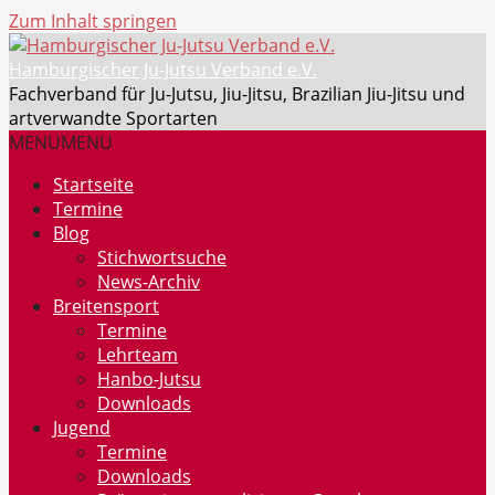
Zum Inhalt springen
Hamburgischer Ju-Jutsu Verband e.V.
Fachverband für Ju-Jutsu, Jiu-Jitsu, Brazilian Jiu-Jitsu und
artverwandte Sportarten
MENU
MENU
Startseite
Termine
Blog
Stichwortsuche
News-Archiv
Breitensport
Termine
Lehrteam
Hanbo-Jutsu
Downloads
Jugend
Termine
Downloads