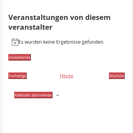
Veranstaltungen von diesem
veranstalter
Es wurden keine Ergebnisse gefunden.
Hinweis
Anstehende
Datum
wählen.
Heute
Vorherige
Nächste
Veranstaltungen
Veransta
Kalender abonnieren