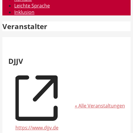
Leichte Sprache
Inklusion
Veranstalter
DJJV
« Alle Veranstaltungen
Webseite
https://www.djjv.de