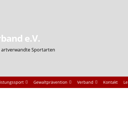
band e.V.
und artverwandte Sportarten
istungssport
Gewaltprävention
Verband
Kontakt
Le