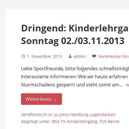
n
Dringend: Kinderlehrg
Sonntag 02./03.11.2013
1. November 2013
admin
Kommentar hint
Liebe Sportfreunde, bitte folgendes schnellstmögli
Interessierte informieren: Wie wir heute erfahren
Sturmschadens gesperrt und steht somit am…
w
Weiterlesen →
Veröffentlicht in:
Ju Jutsu Hamburg
,
Jugendarbeit
Abgelegt unter:
BSV 19
,
Kinderlehrgang
,
TUS Berne