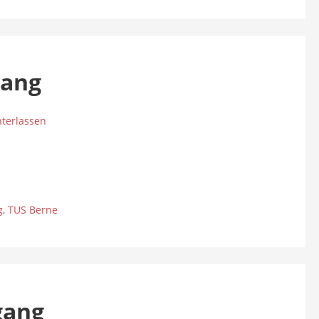
gang
terlassen
g
,
TUS Berne
gang