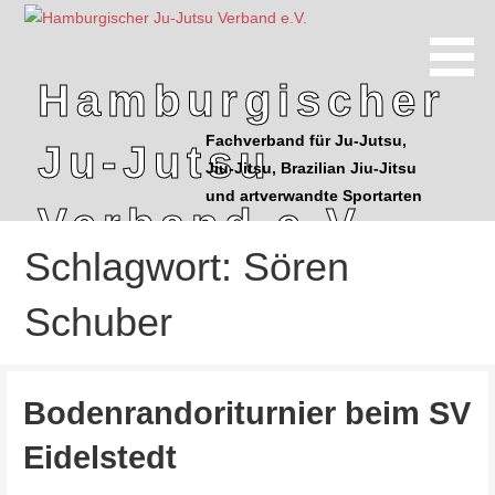
Z
u
m
Hamburgischer
I
n
Fachverband für Ju-Jutsu,
Ju-Jutsu
h
Jiu-Jitsu, Brazilian Jiu-Jitsu
a
und artverwandte Sportarten
l
Verband e.V.
t
Schlagwort: Sören
s
p
Schuber
r
i
n
g
Bodenrandoriturnier beim SV
e
Eidelstedt
n