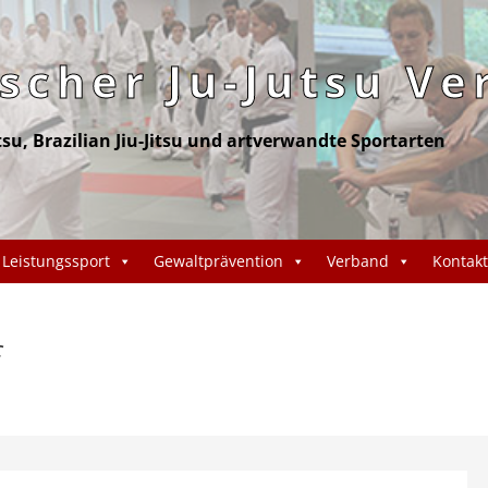
cher Ju-Jutsu Ve
itsu, Brazilian Jiu-Jitsu und artverwandte Sportarten
Leistungssport
Gewaltprävention
Verband
Kontakt
f