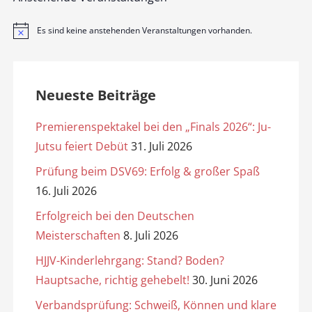
Es sind keine anstehenden Veranstaltungen vorhanden.
H
i
n
w
e
i
Neueste Beiträge
s
Premierenspektakel bei den „Finals 2026“: Ju-
Jutsu feiert Debüt
31. Juli 2026
Prüfung beim DSV69: Erfolg & großer Spaß
16. Juli 2026
Erfolgreich bei den Deutschen
Meisterschaften
8. Juli 2026
HJJV-Kinderlehrgang: Stand? Boden?
Hauptsache, richtig gehebelt!
30. Juni 2026
Verbandsprüfung: Schweiß, Können und klare