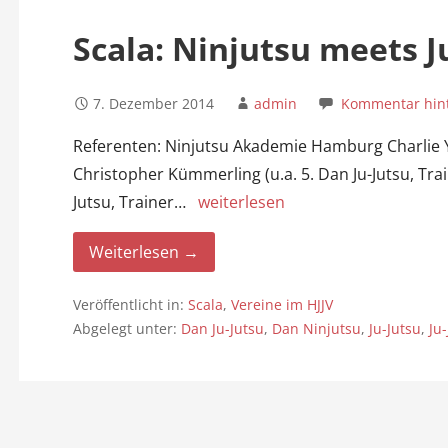
n
Scala: Ninjutsu meets J
7. Dezember 2014
admin
Kommentar hint
Referenten: Ninjutsu Akademie Hamburg Charlie Y
Christopher Kümmerling (u.a. 5. Dan Ju-Jutsu, Train
Jutsu, Trainer…
weiterlesen
Weiterlesen →
Veröffentlicht in:
Scala
,
Vereine im HJJV
Abgelegt unter:
Dan Ju-Jutsu
,
Dan Ninjutsu
,
Ju-Jutsu
,
Ju