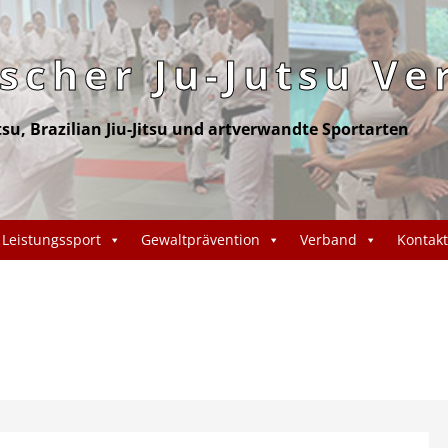
cher Ju-Jutsu Ve
itsu, Brazilian Jiu-Jitsu und artverwandte Sportarten
Leistungssport
Gewaltprävention
Verband
Kontakt