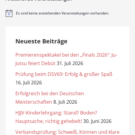
Es sind keine anstehenden Veranstaltungen vorhanden.
H
i
n
w
e
i
Neueste Beiträge
s
Premierenspektakel bei den „Finals 2026“: Ju-
Jutsu feiert Debüt
31. Juli 2026
Prüfung beim DSV69: Erfolg & großer Spaß
16. Juli 2026
Erfolgreich bei den Deutschen
Meisterschaften
8. Juli 2026
HJJV-Kinderlehrgang: Stand? Boden?
Hauptsache, richtig gehebelt!
30. Juni 2026
Verbandsprüfung: Schweiß, Können und klare