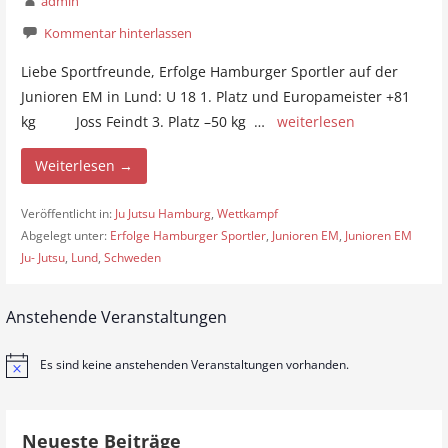
admin
Kommentar hinterlassen
Liebe Sportfreunde, Erfolge Hamburger Sportler auf der
Junioren EM in Lund: U 18 1. Platz und Europameister +81
kg Joss Feindt 3. Platz –50 kg …
weiterlesen
Weiterlesen →
Veröffentlicht in:
Ju Jutsu Hamburg
,
Wettkampf
Abgelegt unter:
Erfolge Hamburger Sportler
,
Junioren EM
,
Junioren EM
Ju- Jutsu
,
Lund
,
Schweden
Anstehende Veranstaltungen
Es sind keine anstehenden Veranstaltungen vorhanden.
H
i
n
w
e
Neueste Beiträge