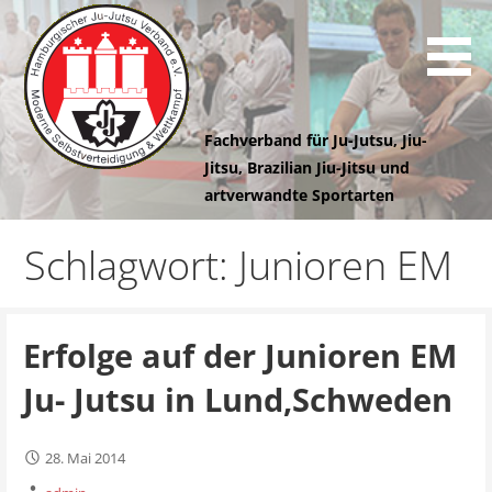
Z
u
m
I
n
Fachverband für Ju-Jutsu, Jiu-
h
Jitsu, Brazilian Jiu-Jitsu und
a
artverwandte Sportarten
l
Hamburgischer
t
Schlagwort: Junioren EM
s
Ju-Jutsu
p
r
i
Erfolge auf der Junioren EM
Verband e.V.
n
Ju- Jutsu in Lund,Schweden
g
e
n
28. Mai 2014