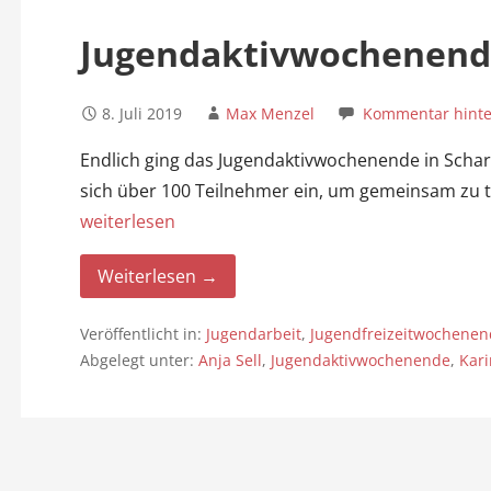
n
Jugendaktivwochenende
8. Juli 2019
Max Menzel
Kommentar hinte
Endlich ging das Jugendaktivwochenende in Scharb
sich über 100 Teilnehmer ein, um gemeinsam zu 
weiterlesen
Weiterlesen →
Veröffentlicht in:
Jugendarbeit
,
Jugendfreizeitwochenen
Abgelegt unter:
Anja Sell
,
Jugendaktivwochenende
,
Kar