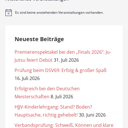
Es sind keine anstehenden Veranstaltungen vorhanden.
H
i
n
w
e
i
Neueste Beiträge
s
Premierenspektakel bei den „Finals 2026“: Ju-
Jutsu feiert Debüt
31. Juli 2026
Prüfung beim DSV69: Erfolg & großer Spaß
16. Juli 2026
Erfolgreich bei den Deutschen
Meisterschaften
8. Juli 2026
HJJV-Kinderlehrgang: Stand? Boden?
Hauptsache, richtig gehebelt!
30. Juni 2026
Verbandsprüfung: Schweiß, Können und klare