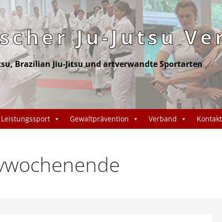
cher Ju-Jutsu Ve
itsu, Brazilian Jiu-Jitsu und artverwandte Sportarten
Leistungssport
Gewaltprävention
Verband
Kontakt
tivwochenende