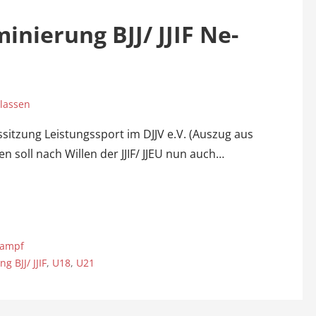
inierung BJJ/ JJIF Ne-
lassen
itzung Leistungssport im DJJV e.V. (Auszug aus
n soll nach Willen der JJIF/ JJEU nun auch…
kampf
 BJJ/ JJIF
,
U18
,
U21