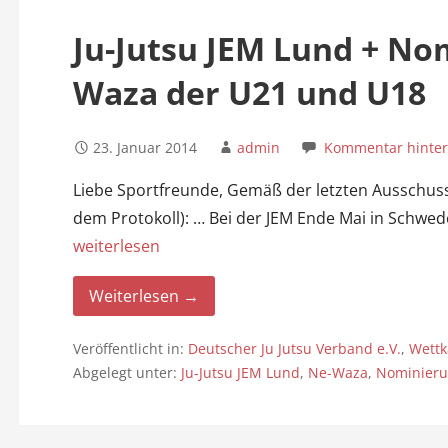
n
Ju-Jutsu JEM Lund + Nom
Waza der U21 und U18
23. Januar 2014
admin
Kommentar hinter
Liebe Sportfreunde, Gemäß der letzten Ausschusss
dem Protokoll): … Bei der JEM Ende Mai in Schwede
weiterlesen
Weiterlesen →
Veröffentlicht in:
Deutscher Ju Jutsu Verband e.V.
,
Wett
Abgelegt unter:
Ju-Jutsu JEM Lund
,
Ne-Waza
,
Nominierung