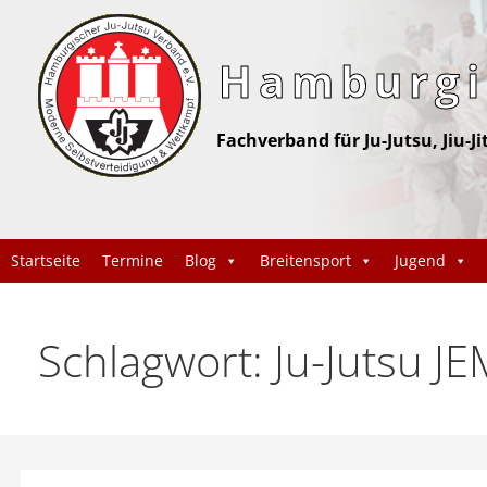
Z
u
Hamburgis
m
I
n
Fachverband für Ju-Jutsu, Jiu-J
h
a
l
t
Startseite
Termine
Blog
Breitensport
Jugend
s
p
Schlagwort: Ju-Jutsu J
r
i
n
g
e