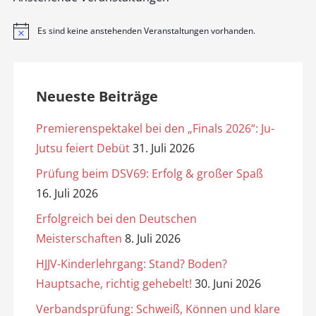
Es sind keine anstehenden Veranstaltungen vorhanden.
H
i
n
w
e
i
Neueste Beiträge
s
Premierenspektakel bei den „Finals 2026“: Ju-
Jutsu feiert Debüt
31. Juli 2026
Prüfung beim DSV69: Erfolg & großer Spaß
16. Juli 2026
Erfolgreich bei den Deutschen
Meisterschaften
8. Juli 2026
HJJV-Kinderlehrgang: Stand? Boden?
Hauptsache, richtig gehebelt!
30. Juni 2026
Verbandsprüfung: Schweiß, Können und klare