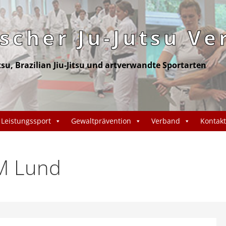
cher Ju-Jutsu Ve
itsu, Brazilian Jiu-Jitsu und artverwandte Sportarten
Leistungssport
Gewaltprävention
Verband
Kontakt
EM Lund