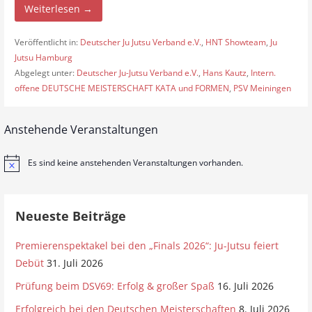
Weiterlesen →
Veröffentlicht in:
Deutscher Ju Jutsu Verband e.V.
,
HNT Showteam
,
Ju
Jutsu Hamburg
Abgelegt unter:
Deutscher Ju-Jutsu Verband e.V.
,
Hans Kautz
,
Intern.
offene DEUTSCHE MEISTERSCHAFT KATA und FORMEN
,
PSV Meiningen
Anstehende Veranstaltungen
Es sind keine anstehenden Veranstaltungen vorhanden.
H
i
n
w
e
Neueste Beiträge
i
s
Premierenspektakel bei den „Finals 2026“: Ju-Jutsu feiert
Debüt
31. Juli 2026
Prüfung beim DSV69: Erfolg & großer Spaß
16. Juli 2026
Erfolgreich bei den Deutschen Meisterschaften
8. Juli 2026