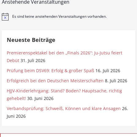
Anstehende Veranstaltungen
Es sind keine anstehenden Veranstaltungen vorhanden.
H
i
n
w
e
Neueste Beiträge
i
s
Premierenspektakel bei den „Finals 2026“: Ju-Jutsu feiert
Debüt
31. Juli 2026
Prüfung beim DSV69: Erfolg & großer Spaß
16. Juli 2026
Erfolgreich bei den Deutschen Meisterschaften
8. Juli 2026
HJJV-Kinderlehrgang: Stand? Boden? Hauptsache, richtig
gehebelt!
30. Juni 2026
Verbandsprüfung: Schweiß, Können und klare Ansagen
26.
Juni 2026