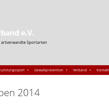
band e.V.
und artverwandte Sportarten
Leistungssport
Gewaltprävention
Verband
Kontakt
pen 2014