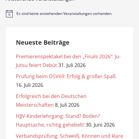
Es sind keine anstehenden Veranstaltungen vorhanden.
H
i
n
w
e
i
Neueste Beiträge
s
Premierenspektakel bei den „Finals 2026“: Ju-
Jutsu feiert Debüt
31. Juli 2026
Prüfung beim DSV69: Erfolg & großer Spaß
16. Juli 2026
Erfolgreich bei den Deutschen
Meisterschaften
8. Juli 2026
HJJV-Kinderlehrgang: Stand? Boden?
Hauptsache, richtig gehebelt!
30. Juni 2026
Verbandsprüfung: Schweiß, Können und klare