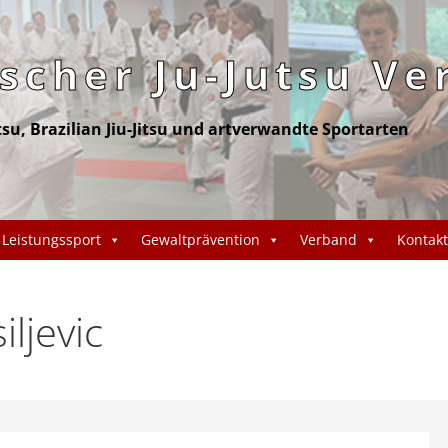
cher Ju-Jutsu Ve
itsu, Brazilian Jiu-Jitsu und artverwandte Sportarten
Leistungssport
Gewaltprävention
Verband
Kontakt
ljevic