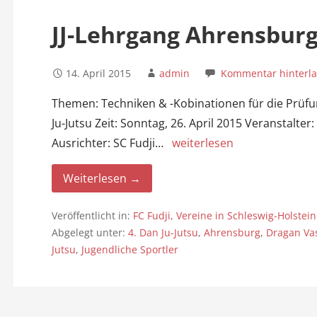
n
JJ-Lehrgang Ahrensburg 
14. April 2015
admin
Kommentar hinterl
Themen: Techniken & -Kobinationen für die Prüfung
Ju-Jutsu Zeit: Sonntag, 26. April 2015 Veranstalter
Ausrichter: SC Fudji…
weiterlesen
Weiterlesen →
Veröffentlicht in:
FC Fudji
,
Vereine in Schleswig-Holstein
Abgelegt unter:
4. Dan Ju-Jutsu
,
Ahrensburg
,
Dragan Vas
Jutsu
,
Jugendliche Sportler