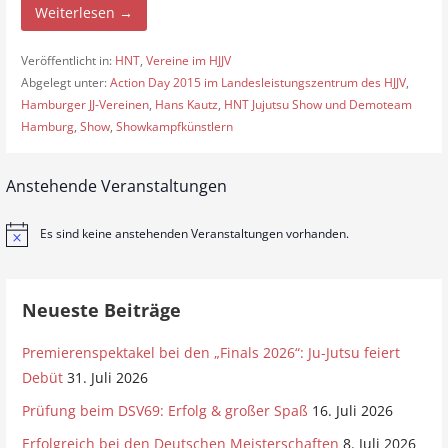
Weiterlesen →
Veröffentlicht in:
HNT
,
Vereine im HJJV
Abgelegt unter:
Action Day 2015 im Landesleistungszentrum des HJJV
,
Hamburger JJ-Vereinen
,
Hans Kautz
,
HNT Jujutsu Show und Demoteam
Hamburg
,
Show
,
Showkampfkünstlern
Anstehende Veranstaltungen
Es sind keine anstehenden Veranstaltungen vorhanden.
H
i
n
w
e
Neueste Beiträge
i
s
Premierenspektakel bei den „Finals 2026“: Ju-Jutsu feiert
Debüt
31. Juli 2026
Prüfung beim DSV69: Erfolg & großer Spaß
16. Juli 2026
Erfolgreich bei den Deutschen Meisterschaften
8. Juli 2026