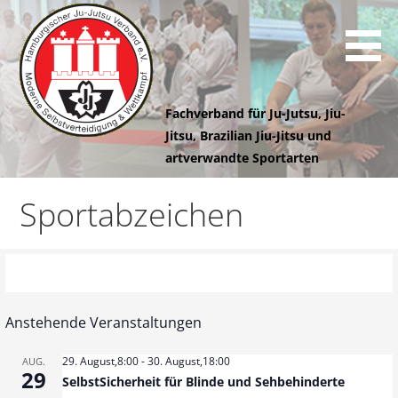
Z
u
m
I
n
Fachverband für Ju-Jutsu, Jiu-
h
Jitsu, Brazilian Jiu-Jitsu und
a
artverwandte Sportarten
l
Hamburgischer
t
Sportabzeichen
s
Ju-Jutsu
p
r
i
Verband e.V.
n
Anstehende Veranstaltungen
g
e
29. August,8:00
-
30. August,18:00
AUG.
n
29
SelbstSicherheit für Blinde und Sehbehinderte